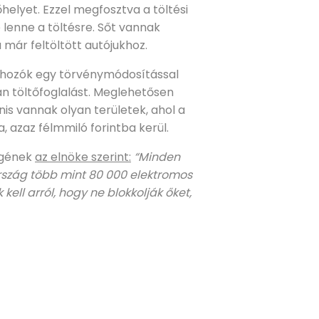
elyet. Ezzel megfosztva a töltési
 lenne a töltésre. Sőt vannak
a már feltöltött autójukhoz.
éshozók egy törvénymódosítással
n töltőfoglalást. Meglehetősen
is vannak olyan területek, ahol a
, azaz félmmiló forintba kerül.
égének
az elnöke szerint:
“Minden
 ország több mint 80 000 elektromos
ell arról, hogy ne blokkolják őket,