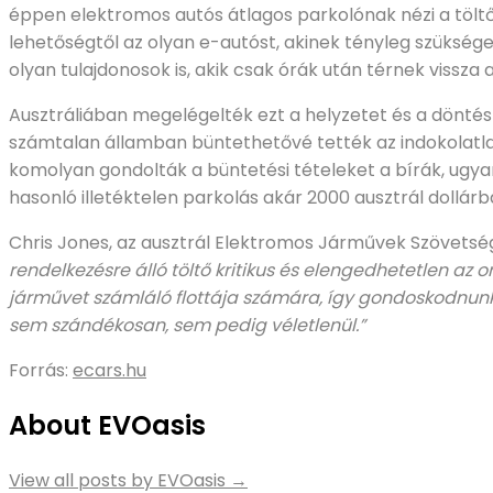
éppen elektromos autós átlagos parkolónak nézi a töltőh
lehetőségtől az olyan e-autóst, akinek tényleg szüksége
olyan tulajdonosok is, akik csak órák után térnek vissza 
Ausztráliában megelégelték ezt a helyzetet és a dönt
számtalan államban büntethetővé tették az indokolatla
komolyan gondolták a büntetési tételeket a bírák, ugyan
hasonló illetéktelen parkolás akár 2000 ausztrál dollárba
Chris Jones, az ausztrál Elektromos Járművek Szövets
rendelkezésre álló töltő kritikus és elengedhetetlen az
járművet számláló flottája számára, így gondoskodnunk k
sem szándékosan, sem pedig véletlenül.”
Forrás:
ecars.hu
About EVOasis
View all posts by EVOasis
→