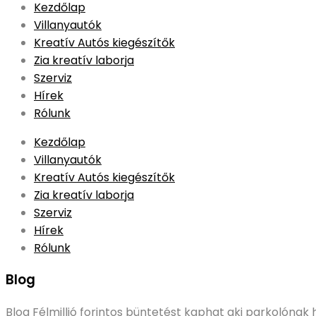
Skip
Kezdőlap
to
Villanyautók
content
Kreatív Autós kiegészítők
Zia kreatív laborja
Szerviz
Hírek
Rólunk
Kezdőlap
Villanyautók
Kreatív Autós kiegészítők
Zia kreatív laborja
Szerviz
Hírek
Rólunk
Blog
Blog
Félmillió forintos büntetést kaphat aki parkolónak 