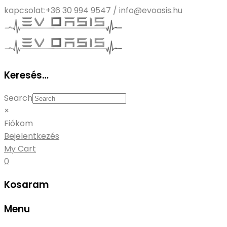
kapcsolat:
+36 30 994 9547 / info@evoasis.hu
Keresés…
Search
×
Fiókom
Bejelentkezés
My Cart
0
Kosaram
Menu