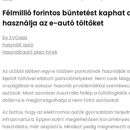
Félmillió forintos büntetést kaphat
használja az e-autó töltőket
by EVOasis
használt autó
Használtautó piaci hírek
Az utóbbi időben egyre többen parkolónak használják 
kijelölt töltővel ellátott parkolóhelyeket. Nem csak M
országában is sokszor hasonló problémákkal szembesül
autósok. Most azonban Ausztrália fellép a töltőfoglalók 
dollárra is megbírságolhatja a nem töltő autósokat.
Az biztos, hogy az elektromos autók gyorsabban terjedn
infrastruktúra. Éppen ezért meglehetősen körülményes 
használata, már alapból is. Mindezt pedig megnehezíti 