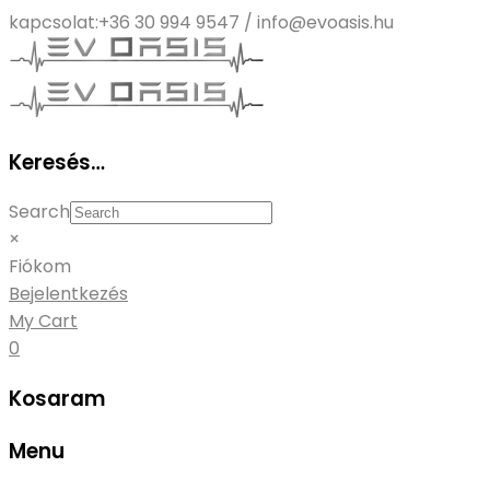
kapcsolat:
+36 30 994 9547 / info@evoasis.hu
Keresés…
Search
×
Fiókom
Bejelentkezés
My Cart
0
Kosaram
Menu