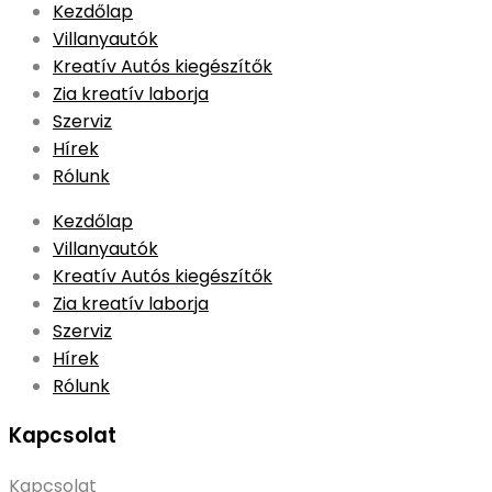
Skip
Kezdőlap
to
Villanyautók
content
Kreatív Autós kiegészítők
Zia kreatív laborja
Szerviz
Hírek
Rólunk
Kezdőlap
Villanyautók
Kreatív Autós kiegészítők
Zia kreatív laborja
Szerviz
Hírek
Rólunk
Kapcsolat
Kapcsolat