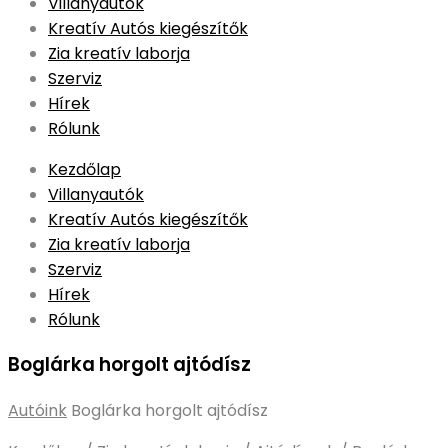
to
Villanyautók
content
Kreatív Autós kiegészítők
Zia kreatív laborja
Szerviz
Hírek
Rólunk
Kezdőlap
Villanyautók
Kreatív Autós kiegészítők
Zia kreatív laborja
Szerviz
Hírek
Rólunk
Boglárka horgolt ajtódísz
Autóink
Boglárka horgolt ajtódísz