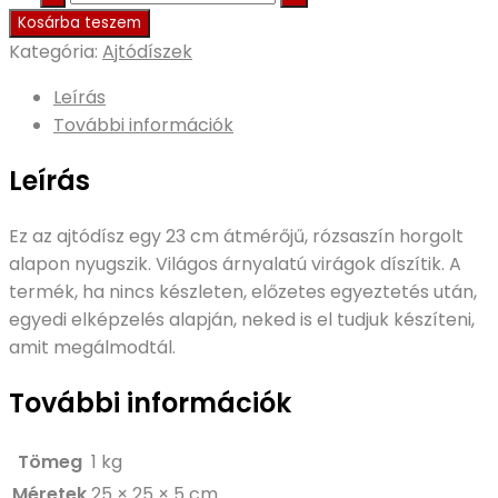
Kosárba teszem
Kategória:
Ajtódíszek
Leírás
További információk
Leírás
Ez az ajtódísz egy 23 cm átmérőjű, rózsaszín horgolt
alapon nyugszik. Világos árnyalatú virágok díszítik. A
termék, ha nincs készleten, előzetes egyeztetés után,
egyedi elképzelés alapján, neked is el tudjuk készíteni,
amit megálmodtál.
További információk
Tömeg
1 kg
Méretek
25 × 25 × 5 cm