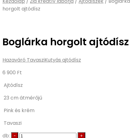
Kezdőlap
/
Zia kreatív laborja
/
Ajtódíszek
/
Boglárka
horgolt ajtódísz
Boglárka horgolt ajtódísz
Hazaváró Tavaszi
Kutyás ajtódísz
6 900
Ft
Ajtódísz
23 cm átmérőjű
Pink és krém
Tavaszi
db: