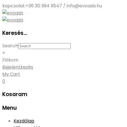
kapcsolat:
+36 30 994 9547 / info@evoasis.hu
Keresés…
Search
×
Fiókom
Bejelentkezés
My Cart
0
Kosaram
Menu
Skip
Kezdőlap