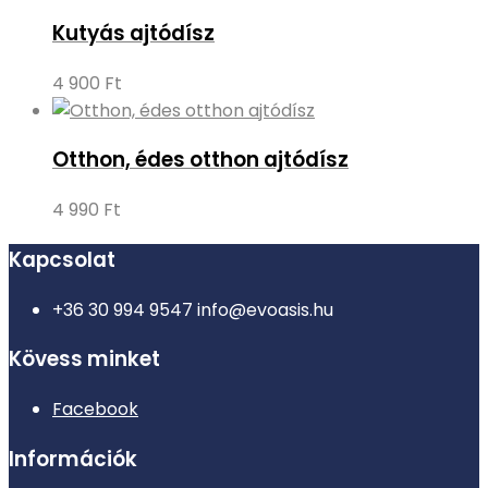
Kutyás ajtódísz
4 900
Ft
Otthon, édes otthon ajtódísz
4 990
Ft
Kapcsolat
+36 30 994 9547
info@evoasis.hu
Kövess minket
Facebook
Információk