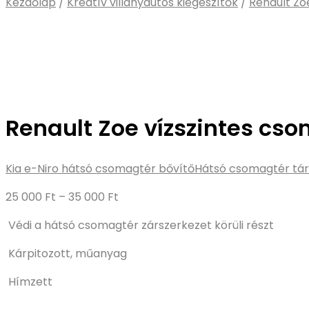
Kezdőlap
/
Kreatív villanyautós kiegészítők
/
Renault Zo
Renault Zoe vízszintes cso
Kia e-Niro hátsó csomagtér bővítő
Hátsó csomagtér tár
Ártartomány:
25 000
Ft
–
35 000
Ft
25
Védi a hátsó csomagtér zárszerkezet körüli részt
000 Ft
-
Kárpitozott, műanyag
35
Hímzett
000 Ft