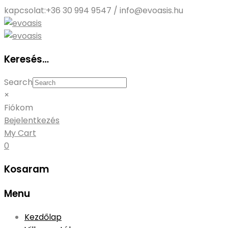
kapcsolat:
+36 30 994 9547 / info@evoasis.hu
Keresés…
Search
×
Fiókom
Bejelentkezés
My Cart
0
Kosaram
Menu
Skip
Kezdőlap