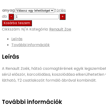
anyag
Törlés
db:
Kosárba teszem
Cikkszám:
N/A
Kategória:
Renault Zoe
Leírás
További információk
Leírás
A Renault Zoék, hátsó csomagtérének egyik legszembet
sérül először, karcolódása, koszolódása elkerülhetetlen 
látható, T2 csatlakozót formáló ábrával kombinált.
További információk