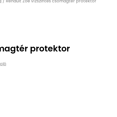
e
/
Renault Zoe vízszintes csomagtér protektor
magtér protektor
oló