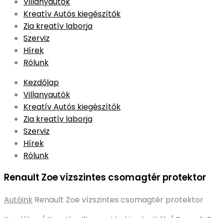
to
Villanyautók
content
Kreatív Autós kiegészítők
Zia kreatív laborja
Szerviz
Hírek
Rólunk
Kezdőlap
Villanyautók
Kreatív Autós kiegészítők
Zia kreatív laborja
Szerviz
Hírek
Rólunk
Renault Zoe vízszintes csomagtér protektor
Autóink
Renault Zoe vízszintes csomagtér protektor