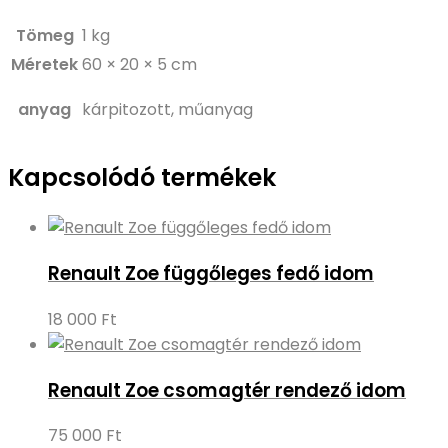
Tömeg
1 kg
Méretek
60 × 20 × 5 cm
anyag
kárpitozott, műanyag
Kapcsolódó termékek
Renault Zoe függőleges fedő idom
18 000
Ft
Renault Zoe csomagtér rendező idom
75 000
Ft