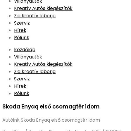
to
Villanyautók
content
Kreatív Autós kiegészítők
Zia kreatív laborja
Szerviz
Hírek
Rólunk
Kezdőlap
Villanyautók
Kreatív Autós kiegészítők
Zia kreatív laborja
Szerviz
Hírek
Rólunk
Skoda Enyaq első csomagtér idom
Autóink
Skoda Enyaq első csomagtér idom