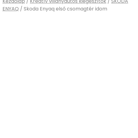
Kezdőlap
/
Kreatív villanyautós kiegészítők
/
SKODA
ENYAQ
/
Skoda Enyaq első csomagtér idom