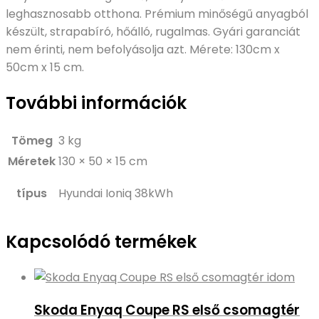
leghasznosabb otthona. Prémium minőségű anyagból
készült, strapabíró, hőálló, rugalmas. Gyári garanciát
nem érinti, nem befolyásolja azt. Mérete: 130cm x
50cm x 15 cm.
További információk
Tömeg
3 kg
Méretek
130 × 50 × 15 cm
típus
Hyundai Ioniq 38kWh
Kapcsolódó termékek
Skoda Enyaq Coupe RS első csomagtér