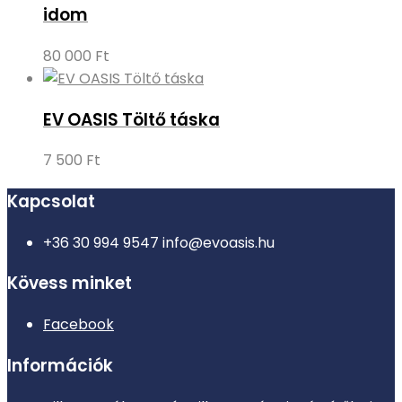
idom
80 000
Ft
EV OASIS Töltő táska
7 500
Ft
Kapcsolat
+36 30 994 9547
info@evoasis.hu
Kövess minket
Facebook
Információk