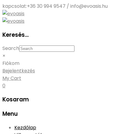
kapcsolat:
+36 30 994 9547 / info@evoasis.hu
Keresés…
Search
×
Fiókom
Bejelentkezés
My Cart
0
Kosaram
Menu
Skip
Kezdőlap