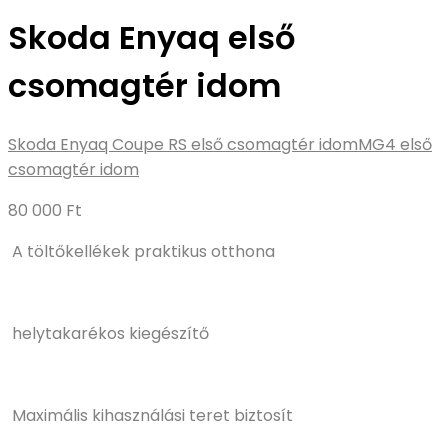
Skoda Enyaq első
csomagtér idom
Skoda Enyaq Coupe RS első csomagtér idom
MG4 első
csomagtér idom
80 000
Ft
A töltőkellékek praktikus otthona
helytakarékos kiegészítő
Maximális kihasználási teret biztosít