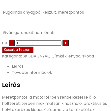
Rugalmas anyagból készült, méretpontos
Gyári garanciát nem érinti
db:
Kosárba teszem
Kategória:
SKODA ENYAQ
Címkék:
enyaq
,
skoda
Leírás
További információk
Leírás
Méretpontos, a motortérben rendelkezésre álló
holtteret, térben maximálisan kihasználó, praktikus és
helytakarékos kiegészítő, amely a töltőkellékek