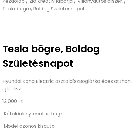
Kezdőlap
/
Zia kreatív laborja
/
Villanyautós díszek
/
Tesla bögre, Boldog Születésnapot
Tesla bögre, Boldog
Születésnapot
Hyundai Kona Electric asztaldísz
Boglárka édes otthon
ajtódísz
12 000
Ft
Kétoldali nyomatos bögre
Modellazonos kisautó