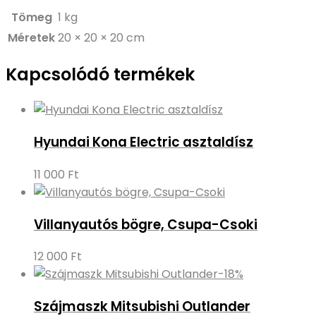
Tömeg
1 kg
Méretek
20 × 20 × 20 cm
Kapcsolódó termékek
Hyundai Kona Electric asztaldísz
11 000
Ft
Villanyautós bögre, Csupa-Csoki
12 000
Ft
-18%
Szájmaszk Mitsubishi Outlander