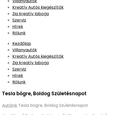
to
Villanyautók
content
Kreatív Autós kiegészítők
Zia kreatív laborja
Szerviz
Hírek
Rólunk
Kezdőlap
Villanyautók
Kreatív Autós kiegészítők
Zia kreatív laborja
Szerviz
Hírek
Rólunk
Tesla bögre, Boldog Születésnapot
Autóink
Tesla bögre, Boldog Születésnapot