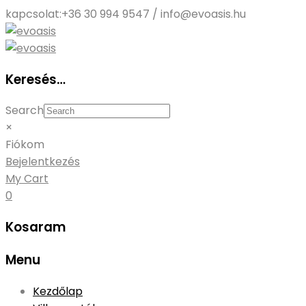
kapcsolat:
+36 30 994 9547 / info@evoasis.hu
Keresés…
Search
×
Fiókom
Bejelentkezés
My Cart
0
Kosaram
Menu
Skip
Kezdőlap