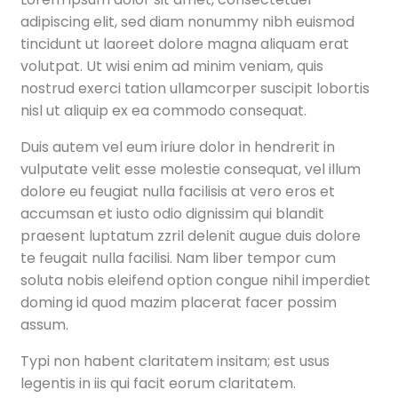
adipiscing elit, sed diam nonummy nibh euismod
tincidunt ut laoreet dolore magna aliquam erat
volutpat. Ut wisi enim ad minim veniam, quis
nostrud exerci tation ullamcorper suscipit lobortis
nisl ut aliquip ex ea commodo consequat.
Duis autem vel eum iriure dolor in hendrerit in
vulputate velit esse molestie consequat, vel illum
dolore eu feugiat nulla facilisis at vero eros et
accumsan et iusto odio dignissim qui blandit
praesent luptatum zzril delenit augue duis dolore
te feugait nulla facilisi. Nam liber tempor cum
soluta nobis eleifend option congue nihil imperdiet
doming id quod mazim placerat facer possim
assum.
Typi non habent claritatem insitam; est usus
legentis in iis qui facit eorum claritatem.