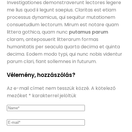
Investigationes demonstraverunt lectores legere
me lius quod ii legunt saepius. Claritas est etiam
processus dynamicus, qui sequitur mutationem
consuetudium lectorum. Mirum est notare quam
littera gothica, quam nunc
putamus parum
claram, anteposuerit litterarum formas
humanitatis per seacula quarta decima et quinta
decima. Eodem modo typi, qui nunc nobis videntur
parum clari, fiant sollemnes in futurum.
Vélemény, hozzászólás?
Az e-mail címet nem tesszük közzé.
A kötelező
mezőket
*
karakterrel jelöltük