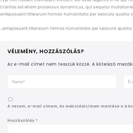
Claritas est etiam processus dynamicus, qui sequitur mutation
anteposuerit litterarum formas humanitatis per seacula quarta d
, anteposuerit litterarum formas humanitatis per seacula quarta
VÉLEMÉNY, HOZZÁSZÓLÁS?
Az e-mail címet nem tesszük közzé.
A kötelező mező
A nevem, e-mail címem, és weboldalcímem mentése a bö
Hozzászólás
*