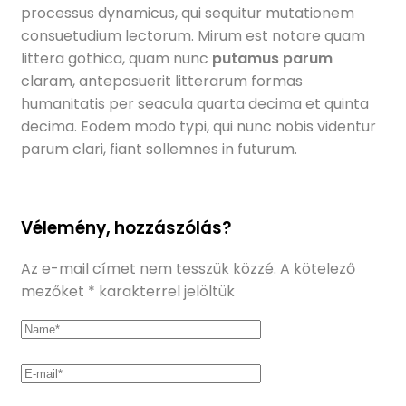
processus dynamicus, qui sequitur mutationem
consuetudium lectorum. Mirum est notare quam
littera gothica, quam nunc
putamus parum
claram, anteposuerit litterarum formas
humanitatis per seacula quarta decima et quinta
decima. Eodem modo typi, qui nunc nobis videntur
parum clari, fiant sollemnes in futurum.
Vélemény, hozzászólás?
Az e-mail címet nem tesszük közzé.
A kötelező
mezőket
*
karakterrel jelöltük