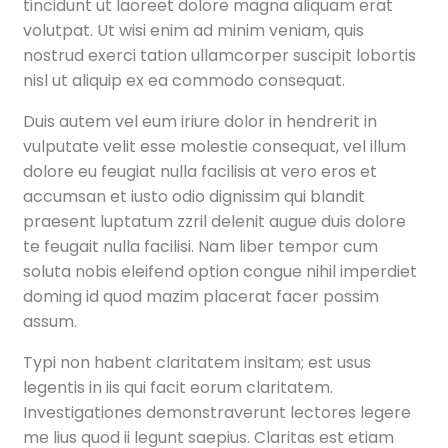
tincidunt ut laoreet dolore magna aliquam erat
volutpat. Ut wisi enim ad minim veniam, quis
nostrud exerci tation ullamcorper suscipit lobortis
nisl ut aliquip ex ea commodo consequat.
Duis autem vel eum iriure dolor in hendrerit in
vulputate velit esse molestie consequat, vel illum
dolore eu feugiat nulla facilisis at vero eros et
accumsan et iusto odio dignissim qui blandit
praesent luptatum zzril delenit augue duis dolore
te feugait nulla facilisi. Nam liber tempor cum
soluta nobis eleifend option congue nihil imperdiet
doming id quod mazim placerat facer possim
assum.
Typi non habent claritatem insitam; est usus
legentis in iis qui facit eorum claritatem.
Investigationes demonstraverunt lectores legere
me lius quod ii legunt saepius. Claritas est etiam