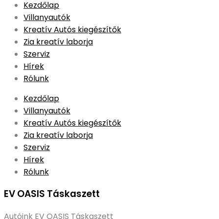
Skip
Kezdőlap
to
Villanyautók
content
Kreatív Autós kiegészítők
Zia kreatív laborja
Szerviz
Hírek
Rólunk
Kezdőlap
Villanyautók
Kreatív Autós kiegészítők
Zia kreatív laborja
Szerviz
Hírek
Rólunk
EV OASIS Táskaszett
Autóink
EV OASIS Táskaszett