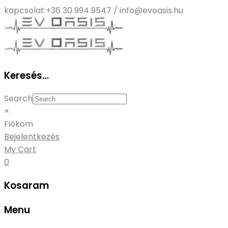
kapcsolat:
+36 30 994 9547 / info@evoasis.hu
Keresés…
Search
×
Fiókom
Bejelentkezés
My Cart
0
Kosaram
Menu