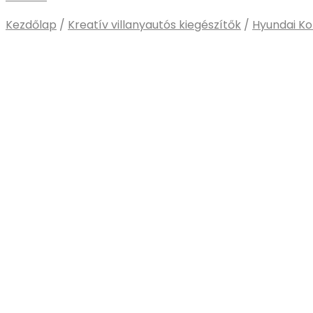
Kezdőlap
/
Kreatív villanyautós kiegészítők
/
Hyundai Ko
EV OASIS
Táskaszett
EV OASIS Töltő táska
Kia e-Soul Frunk
első csomagtér idom
18 000
Ft
Két darabos szett
50 cm széles
Erős szövet