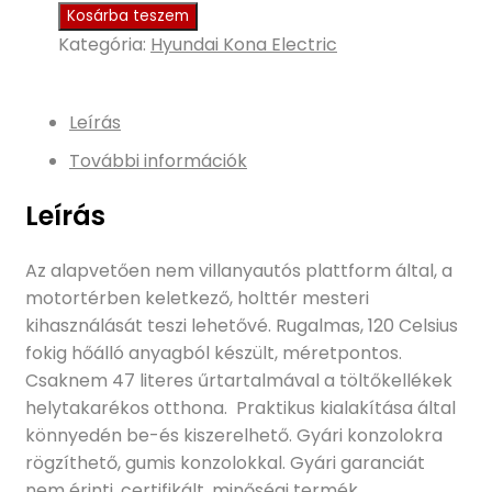
Kosárba teszem
Kategória:
Hyundai Kona Electric
Leírás
További információk
Leírás
Az alapvetően nem villanyautós plattform által, a
motortérben keletkező, holttér mesteri
kihasználását teszi lehetővé. Rugalmas, 120 Celsius
fokig hőálló anyagból készült, méretpontos.
Csaknem 47 literes űrtartalmával a töltőkellékek
helytakarékos otthona. Praktikus kialakítása által
könnyedén be-és kiszerelhető. Gyári konzolokra
rögzíthető, gumis konzolokkal. Gyári garanciát
nem érinti, certifikált, minőségi termék.