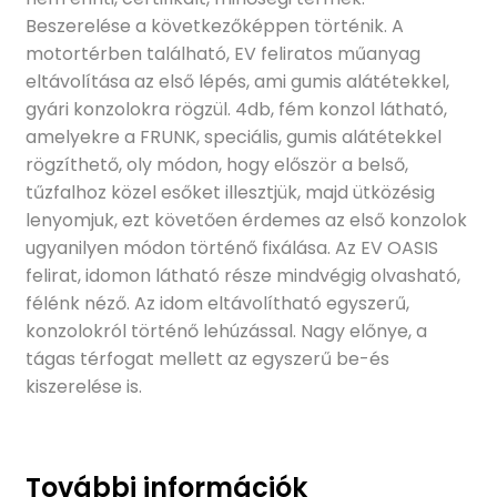
Beszerelése a következőképpen történik. A
motortérben található, EV feliratos műanyag
eltávolítása az első lépés, ami gumis alátétekkel,
gyári konzolokra rögzül. 4db, fém konzol látható,
amelyekre a FRUNK, speciális, gumis alátétekkel
rögzíthető, oly módon, hogy először a belső,
tűzfalhoz közel esőket illesztjük, majd ütközésig
lenyomjuk, ezt követően érdemes az első konzolok
ugyanilyen módon történő fixálása. Az EV OASIS
felirat, idomon látható része mindvégig olvasható,
félénk néző. Az idom eltávolítható egyszerű,
konzolokról történő lehúzással. Nagy előnye, a
tágas térfogat mellett az egyszerű be-és
kiszerelése is.
További információk