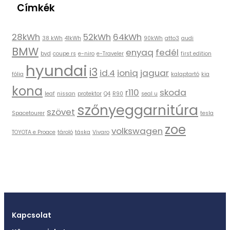
Címkék
28kWh
52kWh
64kWh
38 kWh
41kWh
90kWh
atto3
audi
BMW
enyaq
fedél
byd
coupe rs
e-niro
e-Traveler
first edition
hyundai
i3
id.4
ioniq
jaguar
fólia
kalaptartó
kia
kona
r110
skoda
leaf
nissan
protektor
Q4
R90
seal u
szőnyeggarnitúra
szövet
Spacetourer
tesla
zoe
volkswagen
TOYOTA e Proace
tároló
táska
Vivaro
Kapcsolat