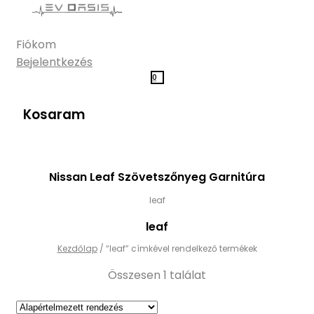
Fiókom
Bejelentkezés
0
Kosaram
Nissan Leaf Szövetszőnyeg Garnitúra
leaf
leaf
Kezdőlap
/
“leaf” címkével rendelkező termékek
Összesen 1 találat