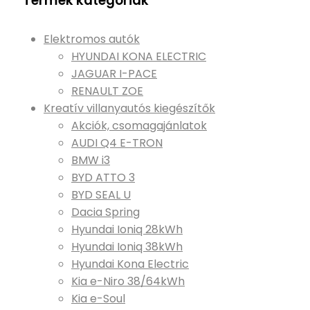
Termék kategóriák
Elektromos autók
HYUNDAI KONA ELECTRIC
JAGUAR I-PACE
RENAULT ZOE
Kreatív villanyautós kiegészítők
Akciók, csomagajánlatok
AUDI Q4 E-TRON
BMW i3
BYD ATTO 3
BYD SEAL U
Dacia Spring
Hyundai Ioniq 28kWh
Hyundai Ioniq 38kWh
Hyundai Kona Electric
Kia e-Niro 38/64kWh
Kia e-Soul