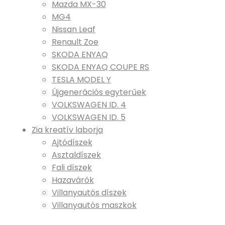
Mazda MX-30
MG4
Nissan Leaf
Renault Zoe
SKODA ENYAQ
SKODA ENYAQ COUPE RS
TESLA MODEL Y
Újgenerációs egyterűek
VOLKSWAGEN ID. 4
VOLKSWAGEN ID. 5
Zia kreatív laborja
Ajtódíszek
Asztaldíszek
Fali díszek
Hazavárók
Villanyautós díszek
Villanyautós maszkok