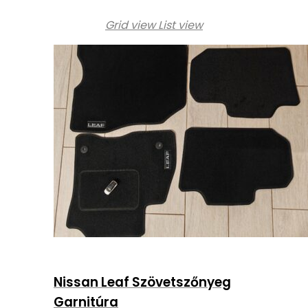
Grid view
List view
Nissan Leaf Szövetszőnyeg
Garnitúra