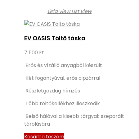
Grid view
List view
EV OASIS Töltő táska
7 500
Ft
Erős és vízálló anyagból készült
Két fogantyúval, erős cipzárral
Részletgazdag hímzés
Több töltőkellékhez illeszkedik
Belső hálóval a kisebb tárgyak szeparált
tárolására
Kosárba teszem