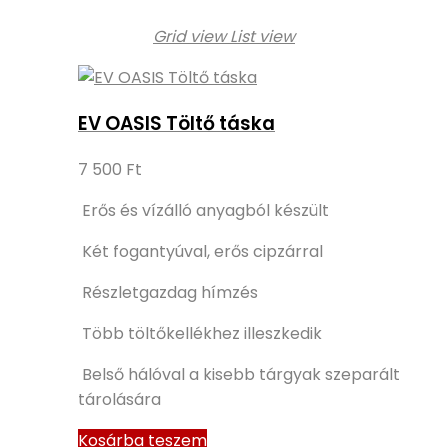
Grid view
List view
EV OASIS Töltő táska
7 500
Ft
Erős és vízálló anyagból készült
Két fogantyúval, erős cipzárral
Részletgazdag hímzés
Több töltőkellékhez illeszkedik
Belső hálóval a kisebb tárgyak szeparált
tárolására
Kosárba teszem