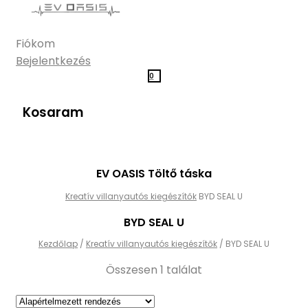
Fiókom
Bejelentkezés
0
Kosaram
EV OASIS Töltő táska
Kreatív villanyautós kiegészítők
BYD SEAL U
BYD SEAL U
Kezdőlap
/
Kreatív villanyautós kiegészítők
/
BYD SEAL U
Összesen 1 találat